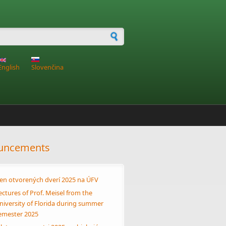
h form
English
Slovenčina
uncements
en otvorených dverí 2025 na ÚFV
ectures of Prof. Meisel from the
niversity of Florida during summer
emester 2025