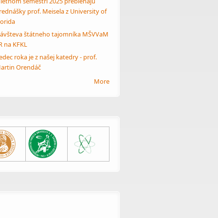
 letnom semestri 2025 prebiehajú
rednášky prof. Meisela z University of
lorida
ávšteva štátneho tajomníka MŠVVaM
R na KFKL
edec roka je z našej katedry - prof.
artin Orendáč
More