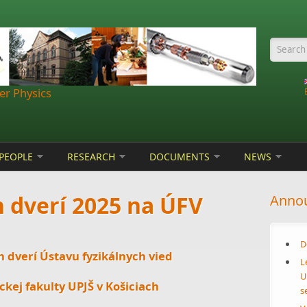
Searc
r Physics
PEOPLE
RESEARCH
DOCUMENTS
NEWS
 dverí 2025 na ÚFV
Anno
D
 dverí Ústavu fyzikálnych vied
L
U
kej fakulty UPJŠ v Košiciach
s