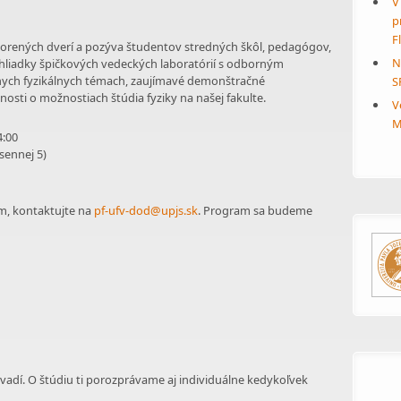
V
p
F
orených dverí a pozýva študentov stredných škôl, pedagógov,
N
ehliadky špičkových vedeckých laboratórií s odborným
nych fyzikálnych témach, zaujímavé demonštračné
S
osti o možnostiach štúdia fyziky na našej fakulte.
V
M
4:00
sennej 5)
m, kontaktujte na
pf-ufv-dod@upjs.sk
. Program sa budeme
evadí. O štúdiu ti porozprávame aj individuálne kedykoľvek