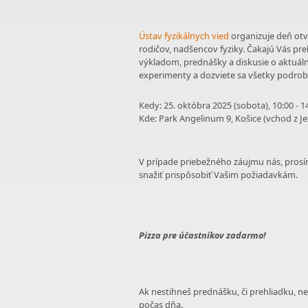
Ústav fyzikálnych vied
organizuje deň otv
rodičov, nadšencov fyziky. Čakajú Vás pr
výkladom, prednášky a diskusie o aktuál
experimenty a dozviete sa všetky podrobn
Kedy: 25. októbra 2025 (sobota), 10:00 - 1
Kde: Park Angelinum 9, Košice (vchod z Je
V prípade priebežného záujmu nás, prosí
snažiť prispôsobiť Vašim požiadavkám.
Pizza pre účastníkov zadarmo!
Ak nestihneš prednášku, či prehliadku, n
počas dňa.