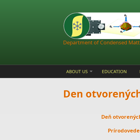
Skip to main content
Department of Condensed Matte
ABOUT US
EDUCATION
Den otvorených
Deň otvorených
Prírodovedec