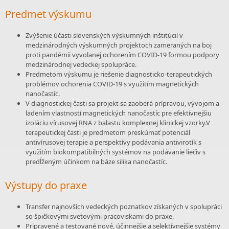
Predmet výskumu
Zvýšenie účasti slovenských výskumných inštitúcií v
medzinárodných výskumných projektoch zameraných na boj
proti pandémii vyvolanej ochorením COVID-19 formou podpory
medzinárodnej vedeckej spolupráce.
Predmetom výskumu je riešenie diagnosticko-terapeutických
problémov ochorenia COVID-19 s využitím magnetických
nanočastíc.
V diagnostickej časti sa projekt sa zaoberá prípravou, vývojom a
ladením vlastností magnetických nanočastíc pre efektívnejšiu
izoláciu vírusovej RNA z balastu komplexnej klinickej vzorky.V
terapeutickej časti je predmetom preskúmať potenciál
antivírusovej terapie a perspektívy podávania antivirotík s
využitím biokompatibilných systémov na podávanie liečiv s
predĺženým účinkom na báze silika nanočastíc.
Výstupy do praxe
Transfer najnovších vedeckých poznatkov získaných v spolupráci
so špičkovými svetovými pracoviskami do praxe.
Pripravené a testované nové, účinnejšie a selektívnejšie systémy