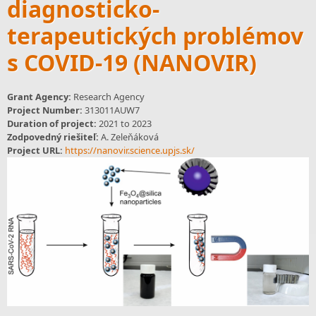
diagnosticko-
terapeutických problémov
s COVID-19 (NANOVIR)
Grant Agency:
Research Agency
Project Number:
313011AUW7
Duration of project:
2021
to
2023
Zodpovedný riešiteľ:
A. Zeleňáková
Project URL:
https://nanovir.science.upjs.sk/