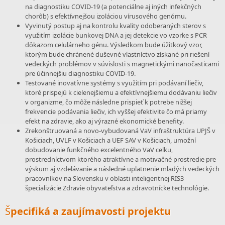
na diagnostiku COVID-19 (a potenciálne aj iných infekčných
chorôb) s efektívnejšou izoláciou vírusového genómu.
Vyvinutý postup aj na kontrolu kvality odoberaných sterov s
využitím izolácie bunkovej DNA a jej detekcie vo vzorke s PCR
dôkazom celulárneho génu. Výsledkom bude úžitkový vzor,
ktorým bude chránené duševné vlastníctvo získané pri riešení
vedeckých problémov v súvislosti s magnetickými nanočasticami
pre účinnejšiu diagnostiku COVID-19.
Testované inovatívne systémy s využitím pri podávaní liečiv,
ktoré prispejú k cielenejšiemu a efektívnejšiemu dodávaniu liečiv
v organizme, čo môže následne prispieť k potrebe nižšej
frekvencie podávania liečiv, ich vyššej efektivite čo má priamy
efekt na zdravie, ako aj výrazné ekonomické benefity.
Zrekonštruovaná a novo-vybudovaná VaV infraštruktúra UPJŠ v
Košiciach, UVLF v Košiciach a UEF SAV v Košiciach, umožní
dobudovanie funkčného excelentného VaV celku,
prostredníctvom ktorého atraktívne a motivačné prostredie pre
výskum aj vzdelávanie a následné uplatnenie mladých vedeckých
pracovníkov na Slovensku v oblasti inteligentnej RIS3
špecializácie Zdravie obyvateľstva a zdravotnícke technológie.
Š
pecifiká a zaujímavosti projektu