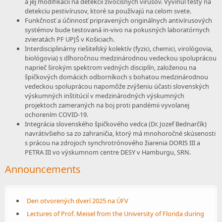
a jej modifikácii na detekcii živočíšnych vírusov. Vyvinul testy na
detekciu pestivírusov, ktoré sa používajú na celom svete.
Funkčnosť a účinnosť pripravených originálnych antivírusových
systémov bude testovaná in-vivo na pokusných laboratórnych
zvieratách PF UPJŠ v Košiciach.
Interdisciplinárny riešiteľský kolektív (fyzici, chemici, virológovia,
biológovia) s dlhoročnou medzinárodnou vedeckou spoluprácou
naprieč širokým spektrom vedných disciplín, založenou na
špičkových domácich odborníkoch s bohatou medzinárodnou
vedeckou spoluprácou napomôže zvýšeniu účasti slovenských
výskumných inštitúcií v medzinárodných výskumných
projektoch zameraných na boj proti pandémii vyvolanej
ochorením COVID-19.
Integrácia slovenského špičkového vedca (Dr. Jozef Bednarčík)
navrátivšieho sa zo zahraničia, ktorý má mnohoročné skúsenosti
s prácou na zdrojoch synchrotrónového žiarenia DORIS III a
PETRA III vo výskumnom centre DESY v Hamburgu, SRN.
Announcements
Den otvorených dverí 2025 na ÚFV
Lectures of Prof. Meisel from the University of Florida during