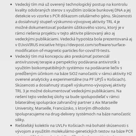
Vedecký tím má už overený technologický postup na kontrolu
kvality odobraných sterov s využitím izolácie bunkovej DNA a jej
detekcie vo vzorke s PCR dôkazom celulárneho génu. Skúsenosti
a dosiahnutý stupeň výskumno-vývojovej aktivity TRL 4 je
možné dokumentovať podaním úžitkového vzoru, ktorý je v
rámci riešenia projektu v tejto aktivite plánovaný ako aj
vedeckými publikáciami. Vedecká hypotéza bola prezentovaná aj
v EUvsVIRUS iniciatíve https://devpost.com/software/surface-
modification-of-magnetic-particles-for-covid19-tests.
Vedecký tím má koncepciu ako preskúmať potenciál
antivírusovej terapie a perspektívy podávania antivirotík s
využitím biokompatibilných systémov na podávanie liečiv s
predĺženým účinkom na báze SiO2 nanočastíc v rámci aktivity H2
overené analyticky a experimentálne (na PF UPJŠ v Košiciach).
Skúsenosti a dosiahnutý stupeň výskumno-vývojovej aktivity
TRL 3 je možné dokumentovať vedeckými publikáciami. Na
riešení tejto vedeckej úlohy sa bude spolupodieľať v rámci
bilaterálnej spolupráce zahraničný partner z Aix Marseille
University, Marseille, Francúzsko, s ktorým dlhodobo
spolupracujeme na drug-delivery systémoch na báze nanočastíc
siliky.
Riešiteľský kolektív na UVLFv Košiciach má bohaté skúsenosti s
vývojom a využitím molekulárno-genetických testov na báze PCR