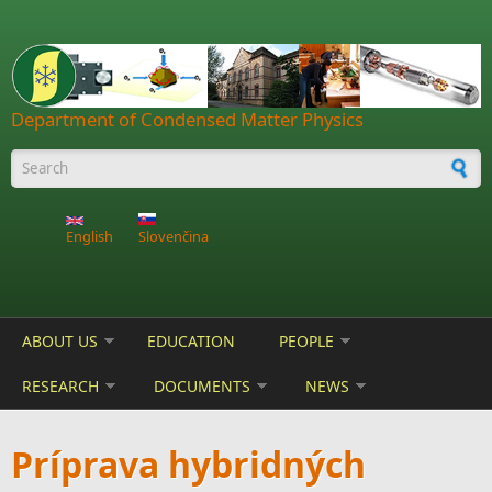
Skip to main content
Department of Condensed Matter Physics
Search form
English
Slovenčina
ABOUT US
EDUCATION
PEOPLE
RESEARCH
DOCUMENTS
NEWS
Príprava hybridných