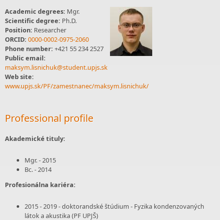
Academic degrees:
Mgr.
Scientific degree:
Ph.D.
Position:
Researcher
ORCID:
0000-0002-0975-2060
Phone number:
+421 55 234 2527
Public email:
maksym.lisnichuk@student.upjs.sk
Web site:
www.upjs.sk/PF/zamestnanec/maksym.lisnichuk/
Professional profile
Akademické tituly:
Mgr. - 2015
Bc. - 2014
Profesionálna kariéra:
2015 - 2019 - doktorandské štúdium - Fyzika kondenzovaných
látok a akustika (PF UPJŠ)