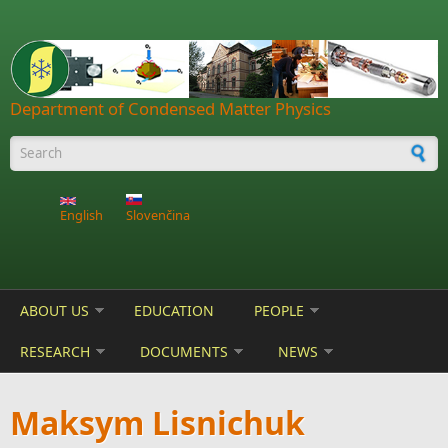
Skip to main content
Department of Condensed Matter Physics
Search form
English
Slovenčina
ABOUT US
EDUCATION
PEOPLE
RESEARCH
DOCUMENTS
NEWS
Maksym Lisnichuk