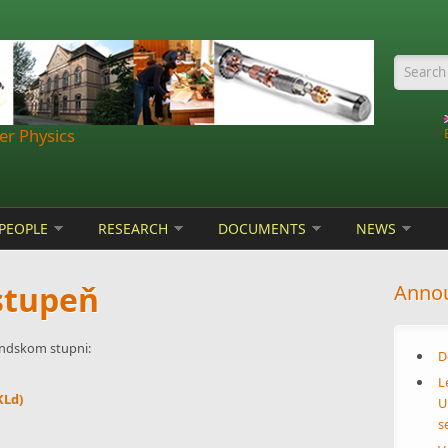
Searc
r Physics
PEOPLE
RESEARCH
DOCUMENTS
NEWS
stupeň
Anno
ndskom stupni:
D
L
KLd)
U
s