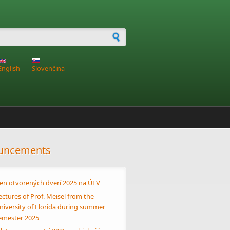
h form
English
Slovenčina
uncements
en otvorených dverí 2025 na ÚFV
ectures of Prof. Meisel from the
niversity of Florida during summer
emester 2025