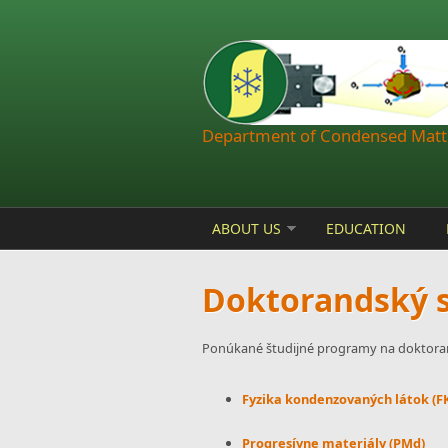
Skip to main content
Department of Condensed Matte
ABOUT US
EDUCATION
Doktorandský 
Ponúkané študijné programy na doktora
Fyzika kondenzovaných látok (F
Progresívne materiály (PMd)