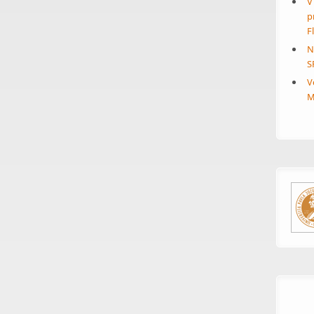
V
p
F
N
S
V
M