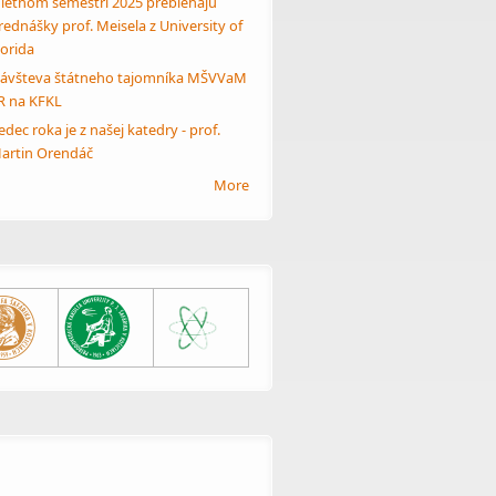
 letnom semestri 2025 prebiehajú
rednášky prof. Meisela z University of
lorida
ávšteva štátneho tajomníka MŠVVaM
R na KFKL
edec roka je z našej katedry - prof.
artin Orendáč
More