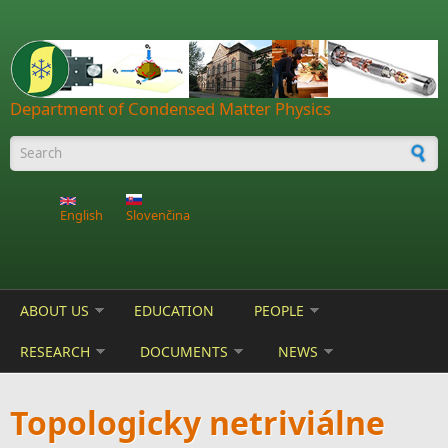
Skip to main content
Department of Condensed Matter Physics
Search form
English
Slovenčina
ABOUT US
EDUCATION
PEOPLE
RESEARCH
DOCUMENTS
NEWS
Topologicky netriviálne