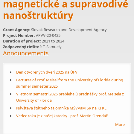
magnetické a supravodivé
nanoštruktúry
Grant Agency:
Slovak Research and Development Agency
Project Number:
APVV-20-0425
Duration of project:
2021
to
2024
Zodpovedný riešiteľ:
T. Samuely
Announcements
Den otvorených dverí 2025 na ÚFV
Lectures of Prof. Meisel from the University of Florida during
summer semester 2025
V letnom semestri 2025 prebiehajú prednášky prof. Meisela z
University of Florida
Návšteva štátneho tajomníka MŠVVaM SR na KFKL
Vedec roka je z našej katedry - prof. Martin Orendáč
More