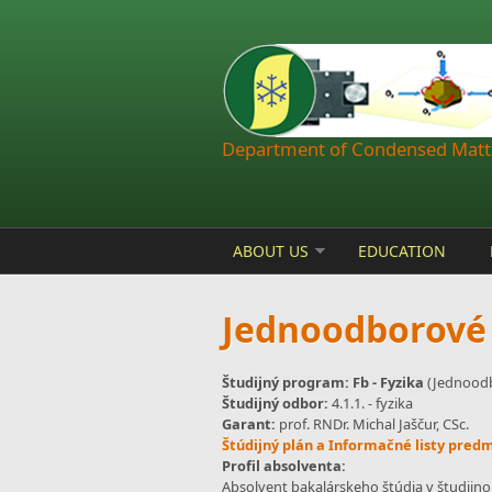
Skip to main content
Department of Condensed Matte
ABOUT US
EDUCATION
Jednoodborové 
Študijný program: Fb - Fyzika
(Jednoodbo
Študijný odbor:
4.1.1. - fyzika
Garant:
prof. RNDr. Michal Jaščur, CSc.
Štúdijný plán a Informačné listy pred
Profil absolventa:
Absolvent bakalárskeho štúdia v študij