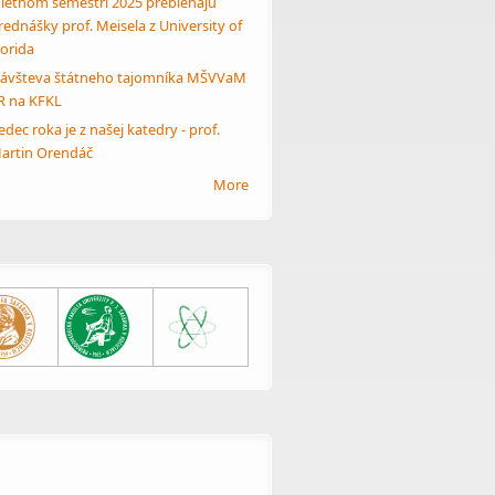
 letnom semestri 2025 prebiehajú
rednášky prof. Meisela z University of
lorida
ávšteva štátneho tajomníka MŠVVaM
R na KFKL
edec roka je z našej katedry - prof.
artin Orendáč
More