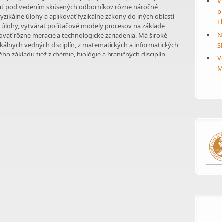
V
zovať pod vedením skúsených odborníkov rôzne náročné
p
yzikálne úlohy a aplikovať fyzikálne zákony do iných oblastí
F
ké úlohy, vytvárať počítačové modely procesov na základe
N
ovať rôzne meracie a technologické zariadenia. Má široké
ikálnych vedných disciplín, z matematických a informatických
S
o základu tiež z chémie, biológie a hraničných disciplín.
V
M