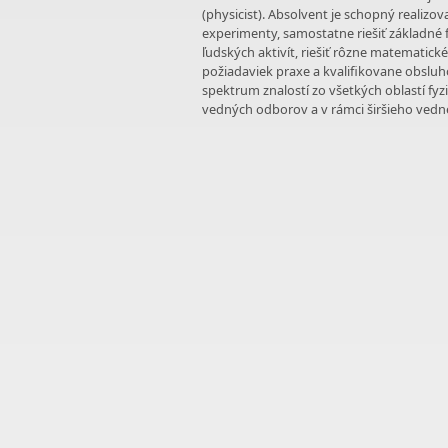
(physicist). Absolvent je schopný reali
experimenty, samostatne riešiť základné f
ľudských aktivít, riešiť rôzne matematic
požiadaviek praxe a kvalifikovane obsluh
spektrum znalostí zo všetkých oblastí fyz
vedných odborov a v rámci širšieho vednéh