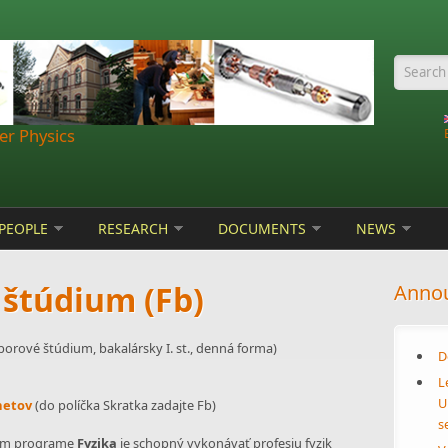
Searc
r Physics
PEOPLE
RESEARCH
DOCUMENTS
NEWS
štúdium (Fb)
Anno
rové štúdium, bakalársky I. st., denná forma)
D
L
U
metov
(do políčka Skratka zadajte Fb)
s
nom programe
Fyzika
je schopný vykonávať profesiu fyzik