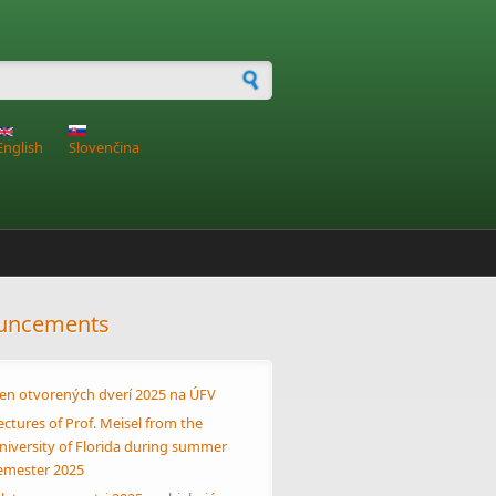
h form
English
Slovenčina
uncements
en otvorených dverí 2025 na ÚFV
ectures of Prof. Meisel from the
niversity of Florida during summer
emester 2025