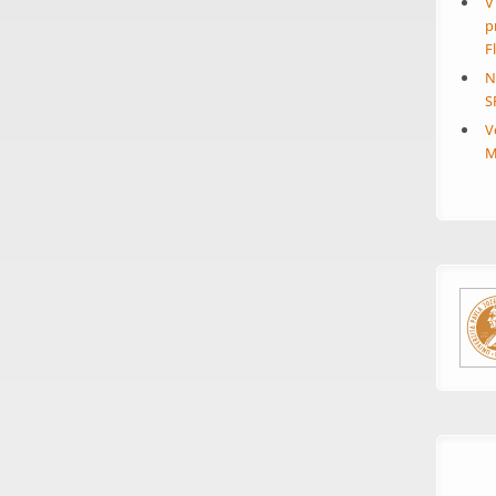
V
p
F
N
S
V
M