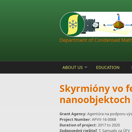
Skip to main content
Department of Condensed Matte
ABOUT US
EDUCATION
Skyrmióny vo 
nanoobjektoch
Grant Agency:
Agentúra na podporu vý
Project Number:
APVV-16-0068
Duration of project:
2017
to
2020
Zodpovedný riešiteľ:
T. Samuely za ÚFV