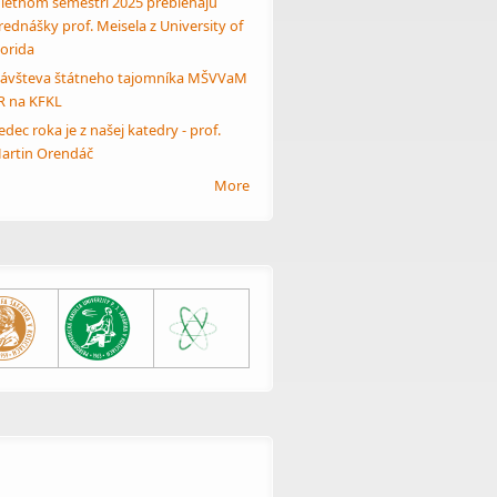
 letnom semestri 2025 prebiehajú
rednášky prof. Meisela z University of
lorida
ávšteva štátneho tajomníka MŠVVaM
R na KFKL
edec roka je z našej katedry - prof.
artin Orendáč
More