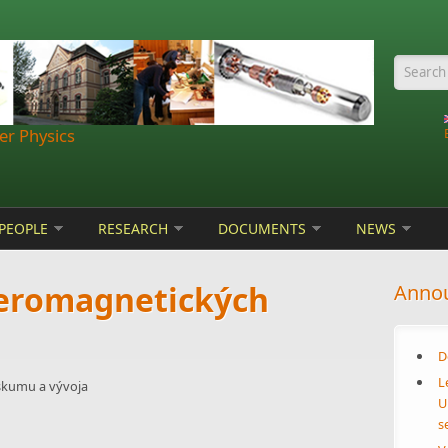
Searc
r Physics
PEOPLE
RESEARCH
DOCUMENTS
NEWS
feromagnetických
Anno
D
L
skumu a vývoja
U
s