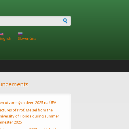
h form
English
Slovenčina
uncements
en otvorených dverí 2025 na ÚFV
ectures of Prof. Meisel from the
niversity of Florida during summer
emester 2025