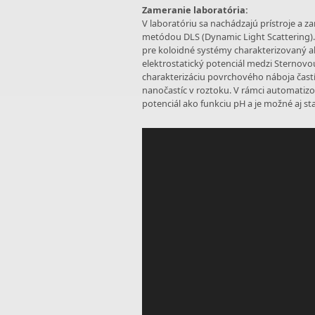
Zameranie laboratória:
V laboratóriu sa nachádzajú prístroje a za
metódou DLS (Dynamic Light Scattering). N
pre koloidné systémy charakterizovaný ak
elektrostatický potenciál medzi Sternovo
charakterizáciu povrchového náboja častí
nanočastíc v roztoku. V rámci automatizo
potenciál ako funkciu pH a je možné aj s