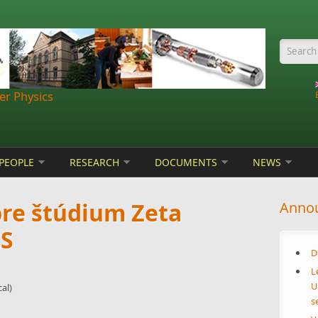
Searc
r Physics
PEOPLE
RESEARCH
DOCUMENTS
NEWS
re štúdium Zeta
Anno
LS
D
L
U
al)
s