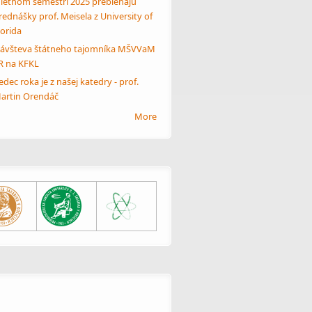
 letnom semestri 2025 prebiehajú
rednášky prof. Meisela z University of
lorida
ávšteva štátneho tajomníka MŠVVaM
R na KFKL
edec roka je z našej katedry - prof.
artin Orendáč
More