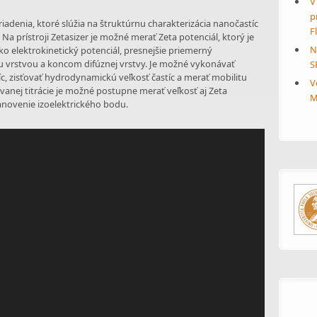
V
p
riadenia, ktoré slúžia na štruktúrnu charakterizácia nanočastíc
F
a prístroji Zetasizer je možné merať Zeta potenciál, ktorý je
N
o elektrokinetický potenciál, presnejšie priemerný
u vrstvou a koncom difúznej vrstvy. Je možné vykonávať
S
c, zisťovať hydrodynamickú veľkosť častíc a merať mobilitu
V
vanej titrácie je možné postupne merať veľkosť aj Zeta
M
tanovenie izoelektrického bodu.