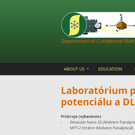
Skip to main content
Department of Condensed Matte
ABOUT US
EDUCATION
Laboratórium p
potenciálu a D
Prístroje (vybavenie):
· Zetasizer Nano ZS (Malvern Panalytic
· MPT-2 titrátor (Malvern Panalytical)