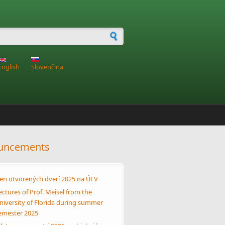
h form
English
Slovenčina
uncements
en otvorených dverí 2025 na ÚFV
ectures of Prof. Meisel from the
niversity of Florida during summer
emester 2025