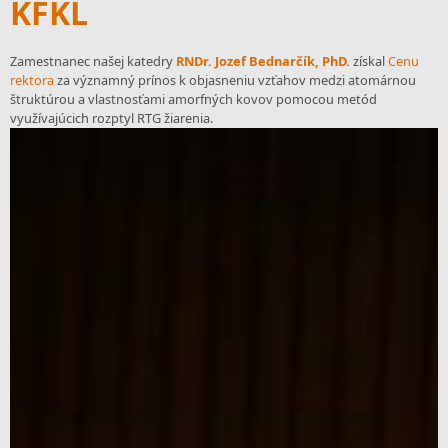
KFKL
Zamestnanec našej katedry
RNDr. Jozef Bednarčík, PhD.
získal
Cenu
rektora
za významný prínos k objasneniu vzťahov medzi atomárnou
štruktúrou a vlastnosťami amorfných kovov pomocou metód
využívajúcich rozptyl RTG žiarenia.