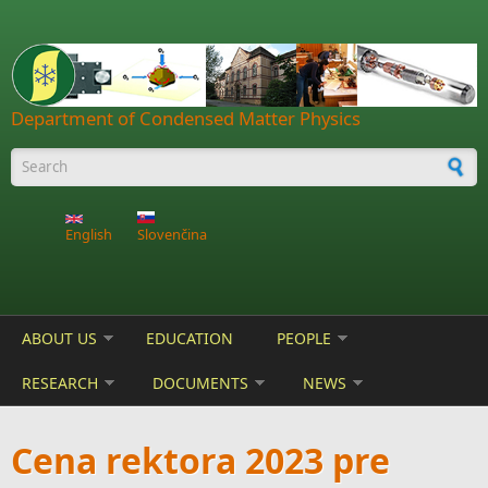
Skip to main content
Department of Condensed Matter Physics
Search form
English
Slovenčina
ABOUT US
EDUCATION
PEOPLE
RESEARCH
DOCUMENTS
NEWS
Cena rektora 2023 pre