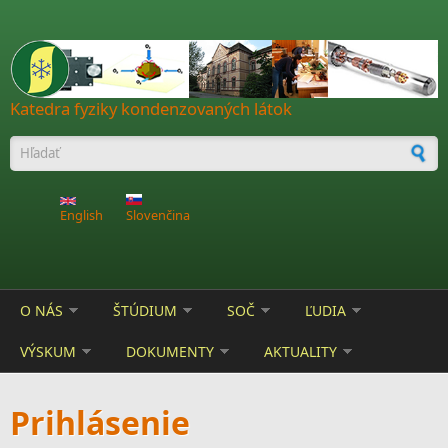
Skočiť na hlavný obsah
Katedra fyziky kondenzovaných látok
Vyhľadávanie
English
Slovenčina
O NÁS
ŠTÚDIUM
SOČ
ĽUDIA
VÝSKUM
DOKUMENTY
AKTUALITY
Prihlásenie