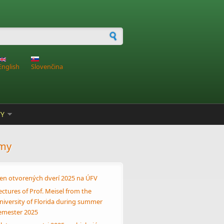
dávanie
English
Slovenčina
TY
my
en otvorených dverí 2025 na ÚFV
ectures of Prof. Meisel from the
niversity of Florida during summer
emester 2025