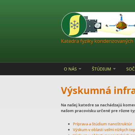
Skočiť na hlavný obsah
Katedra fyziky kondenzovaných 
O NÁS
ŠTÚDIUM
SOČ
Výskumná infra
Na našej katedre sa nachádzajú komer
našom pracovisku určené pre rôzne t
Príprava a štúdium nanoštruktúr
Výskum v oblasti veľmi nízkych te