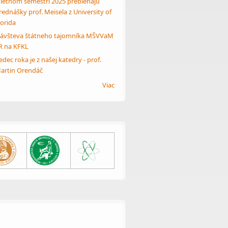
 letnom semestri 2025 prebiehajú
rednášky prof. Meisela z University of
lorida
ávšteva štátneho tajomníka MŠVVaM
R na KFKL
edec roka je z našej katedry - prof.
artin Orendáč
Viac