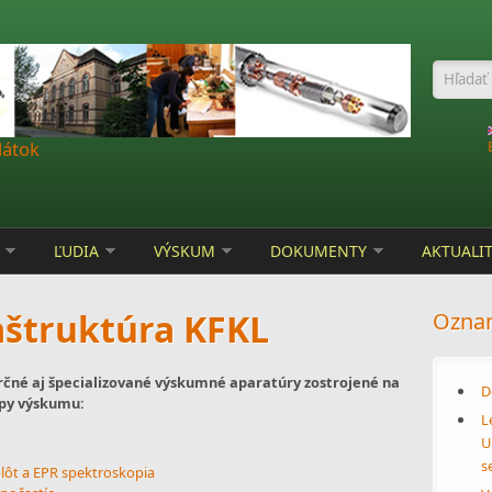
Vyhľa
látok
ĽUDIA
VÝSKUM
DOKUMENTY
AKTUALI
štruktúra KFKL
Ozna
čné aj špecializované výskumné aparatúry zostrojené na
D
ypy výskumu:
L
U
s
plôt a EPR spektroskopia