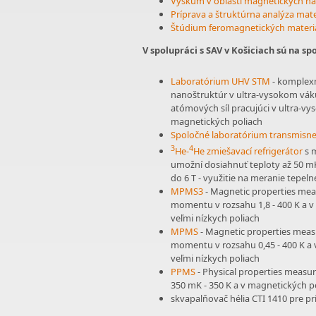
Výskum v oblasti magnetických na
Príprava a štruktúrna analýza mate
Štúdium feromagnetických materi
V spolupráci s SAV v Košiciach sú na sp
Laboratórium UHV STM
- komplexn
nanoštruktúr v ultra-vysokom vák
atómových síl pracujúci v ultra-vy
magnetických poliach
Spoločné laboratórium transmisne
3
4
He-
He zmiešavací refrigerátor
s 
umožní dosiahnuť teploty až 50 mK
do 6 T - využitie na meranie tepelnej
MPMS3
- Magnetic properties mea
momentu v rozsahu 1,8 - 400 K a v
veľmi nízkych poliach
MPMS
- Magnetic properties meas
momentu v rozsahu 0,45 - 400 K a 
veľmi nízkych poliach
PPMS
- Physical properties measur
350 mK - 350 K a v magnetických p
skvapalňovač hélia CTI 1410 pre p