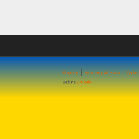
Projekty
Vybrané publikácie
Výskum
Beží na
Drupale