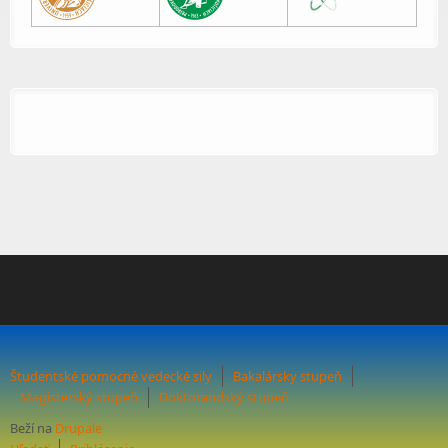
Študentské pomocné vedecké sily
Bakalársky stupeň
Magisterský stupeň
Doktorandský stupeň
Beží na
Drupale