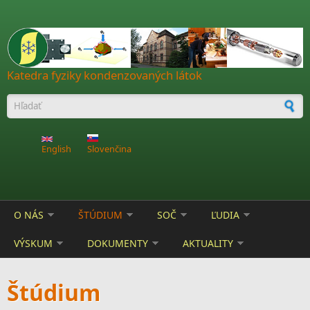
Skočiť na hlavný obsah
Katedra fyziky kondenzovaných látok
Vyhľadávanie
English
Slovenčina
O NÁS
ŠTÚDIUM
SOČ
ĽUDIA
VÝSKUM
DOKUMENTY
AKTUALITY
Štúdium