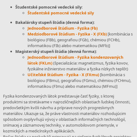
Študentské pomocné vedecké sily
:
Študentské pomocné vedecké sily
Bakalársky stupeň štúdia (denná forma):
Jednoodborové štúdium - Fyzika (Fb)
Medziodborové štúdium - Fyzika - X (FXb)
[kombinácia s
biológiou (FBb), geografiou (FGb), chémiou (FCHb),
informatikou (FIb) alebo matematikou (MFb)]
Magisterský stupeň štúdia (denná forma):
Jednoodborové štúdium - Fyzika kondenzovaných
látok (FKLm)
(špecializácia: magnetizmus, fyzika kovov,
fyzikálne inžinierstvo materiálov a fyzika nízkych teplôt)
Učiteľské štúdium - Fyzika - X (FXmu)
[kombinácia s
biológiou (FBmu), geografiou (FGmu), chémiou (FCHmu),
informatikou (FImu) alebo matematikou (MFmu)]
Fyzika kondenzovaných látok predstavuje časť fyziky, s ktorej
produktmi sa stretávame v najrozličnejších oblastiach ľudskej činnosti,
predovšetkým kvôli návrhu a príprave nových progresívnych
materiálov. Ukazuje sa, že práve vlastnosti materiálov rozhodujúcim
spôsobom ovplyvňujú vývoj v oblastiach informačných technológií,
snímacej a záznamovej techniky, v automobilovom priemysle, v
kozmických a medicínskych aplikáciách.
Počas štúdia sa poslucháči pripravujú na riešenie fyzikálnych projektov,