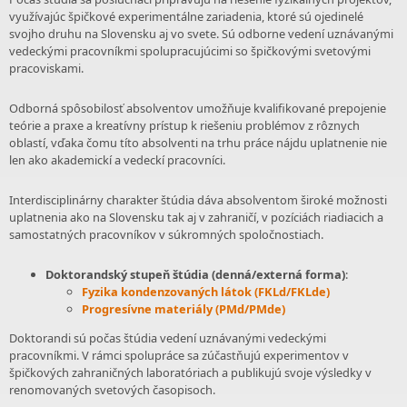
využívajúc špičkové experimentálne zariadenia, ktoré sú ojedinelé
svojho druhu na Slovensku aj vo svete. Sú odborne vedení uznávanými
vedeckými pracovníkmi spolupracujúcimi so špičkovými svetovými
pracoviskami.
Odborná spôsobilosť absolventov umožňuje kvalifikované prepojenie
teórie a praxe a kreatívny prístup k riešeniu problémov z rôznych
oblastí, vďaka čomu títo absolventi na trhu práce nájdu uplatnenie nie
len ako akademickí a vedeckí pracovníci.
Interdisciplinárny charakter štúdia dáva absolventom široké možnosti
uplatnenia ako na Slovensku tak aj v zahraničí, v pozíciách riadiacich a
samostatných pracovníkov v súkromných spoločnostiach.
Doktorandský stupeň štúdia (denná/externá forma)
:
Fyzika kondenzovaných látok (FKLd/FKLde)
Progresívne materiály (PMd/PMde)
Doktorandi sú počas štúdia vedení uznávanými vedeckými
pracovníkmi. V rámci spolupráce sa zúčastňujú experimentov v
špičkových zahraničných laboratóriach a publikujú svoje výsledky v
renomovaných svetových časopisoch.