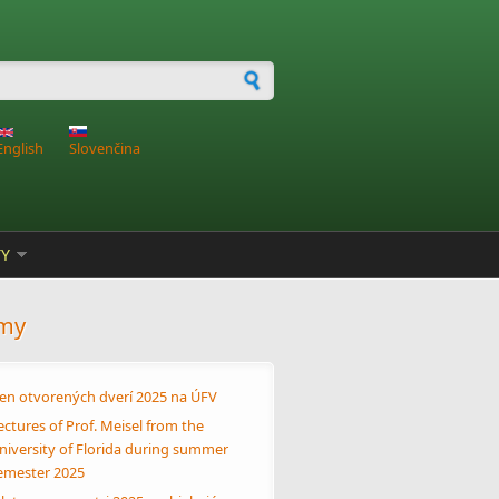
dávanie
English
Slovenčina
TY
my
en otvorených dverí 2025 na ÚFV
ectures of Prof. Meisel from the
niversity of Florida during summer
emester 2025