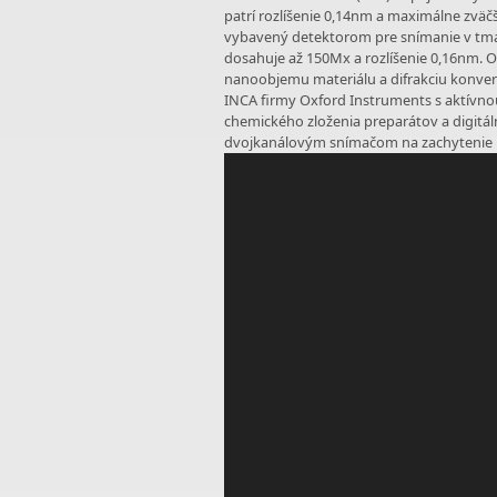
patrí rozlíšenie 0,14nm a maximálne zvä
vybavený detektorom pre snímanie v tma
dosahuje až 150Mx a rozlíšenie 0,16nm. O
nanoobjemu materiálu a difrakciu konve
INCA firmy Oxford Instruments s aktívno
chemického zloženia preparátov a digitál
dvojkanálovým snímačom na zachytenie