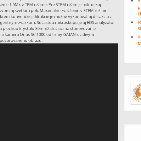
V
čšenie 1,5Mx v TEM režime. Pre STEM režim je mikroskop
p
vom aj svetlom poli. Maximálne zväčšenie v STEM režime
F
krem konvenčnej difrakcie je možné vykonávať aj difrakciu z
N
rgentným zväzkom. Súčasťou mikroskopu je aj EDS analyzátor
u plochou kryštálu 80mm2 slúžiaci na stanovovanie
S
na kamera Orius SC 1000 od firmy GATAN s citlivým
V
 pozorovaného obrazu.
M