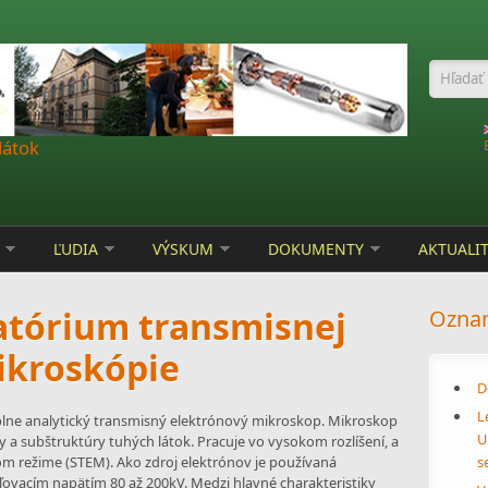
Vyhľa
látok
ĽUDIA
VÝSKUM
DOKUMENTY
AKTUALI
atórium transmisnej
Ozna
ikroskópie
D
L
plne analytický transmisný elektrónový mikroskop. Mikroskop
U
y a subštruktúry tuhých látok. Pracuje vo vysokom rozlíšení, a
 režime (STEM). Ako zdroj elektrónov je používaná
s
ovacím napätím 80 až 200kV. Medzi hlavné charakteristiky