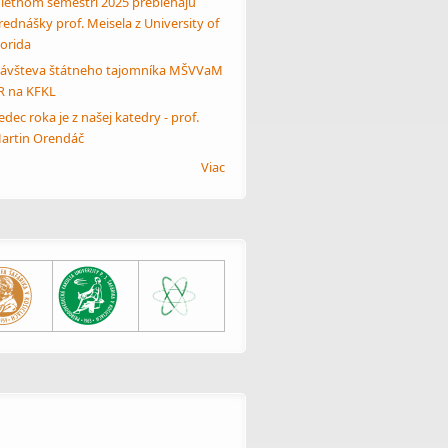
 letnom semestri 2025 prebiehajú
rednášky prof. Meisela z University of
lorida
ávšteva štátneho tajomníka MŠVVaM
R na KFKL
edec roka je z našej katedry - prof.
artin Orendáč
Viac