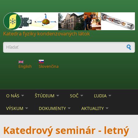
Skočiť na hlavný obsah
Katedra fyziky kondenzovaných látok
Vyhľadávanie
English
Slovenčina
O NÁS
ŠTÚDIUM
SOČ
ĽUDIA
VÝSKUM
DOKUMENTY
AKTUALITY
Katedrový seminár - letný