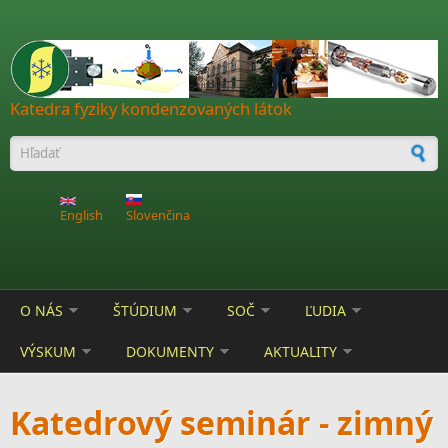
Skočiť na hlavný obsah
Katedra fyziky kondenzovaných látok
Vyhľadávanie
English
Slovenčina
O NÁS
ŠTÚDIUM
SOČ
ĽUDIA
VÝSKUM
DOKUMENTY
AKTUALITY
Katedrový seminár - zimný