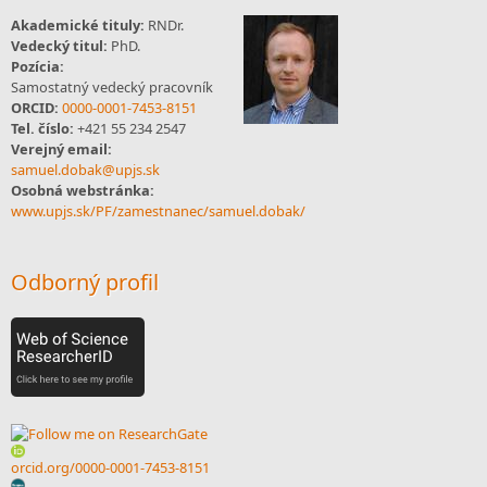
Akademické tituly:
RNDr.
Vedecký titul:
PhD.
Pozícia:
Samostatný vedecký pracovník
ORCID:
0000-0001-7453-8151
Tel. číslo:
+421 55 234 2547
Verejný email:
samuel.dobak@upjs.sk
Osobná webstránka:
www.upjs.sk/PF/zamestnanec/samuel.dobak/
Odborný profil
orcid.org/0000-0001-7453-8151