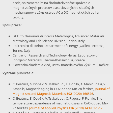
ocele) so zameraním na širokofrekvenčné správanie
magnetizačných procesov a asociovaných disipačných
mechanizmov v závislosti od AC a DC magnetických polí a
teploty.
Spolupráca:
Istituto Nazionale di Ricerca Metrologica, Advanced Materials
Metrology and Life Science Division, Torino, Italy
Politecnico di Torino, Department of Energy „Galileo Ferraris“,
Torino, Italy
Centre for Research and Technology Hellas, Laboratory of
Inorganic Materials, Thermi-Thessaloniki, Greece
Slovenská akadémia vied, Ústav materiálového výskumu, Košice
Vybrané publikácie:
C. Beatrice,
S. Dobák
, V. Tsakaloudi, F. Fiorillo, A. Manioudaki, V.
Zaspalis, Magnetic aging in TiO2-doped Mn-Zn ferrites,
Journal of
Magnetism and Magnetic Materials
502
(2020) 166576
.
C. Beatrice,
S. Dobák
, V. Tsakaloudi, C. Ragusa, F. Fiorillo, The
temperature dependence of magnetic losses in CoO-doped Mn-
Zn ferrites,
Journal of Applied Physics
126
(2019) 143902-1-12
.
S. Dobák
, C. Beatrice, F. Fiorillo, V. Tsakaloudi, C. Ragusa,