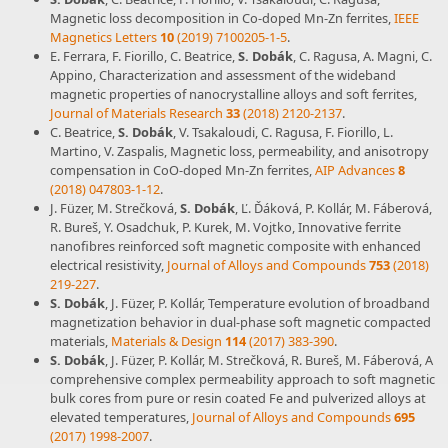
Magnetic loss decomposition in Co-doped Mn-Zn ferrites,
IEEE
Magnetics Letters
10
(2019) 7100205-1-5
.
E. Ferrara, F. Fiorillo, C. Beatrice,
S. Dobák
, C. Ragusa, A. Magni, C.
Appino, Characterization and assessment of the wideband
magnetic properties of nanocrystalline alloys and soft ferrites,
Journal of Materials Research
33
(2018) 2120-2137
.
C. Beatrice,
S. Dobák
, V. Tsakaloudi, C. Ragusa, F. Fiorillo, L.
Martino, V. Zaspalis, Magnetic loss, permeability, and anisotropy
compensation in CoO-doped Mn-Zn ferrites,
AIP Advances
8
(2018) 047803-1-12
.
J. Füzer, M. Strečková,
S. Dobák
, Ľ. Ďáková, P. Kollár, M. Fáberová,
R. Bureš, Y. Osadchuk, P. Kurek, M. Vojtko, Innovative ferrite
nanofibres reinforced soft magnetic composite with enhanced
electrical resistivity,
Journal of Alloys and Compounds
753
(2018)
219-227
.
S. Dobák
, J. Füzer, P. Kollár, Temperature evolution of broadband
magnetization behavior in dual-phase soft magnetic compacted
materials,
Materials & Design
114
(2017) 383-390
.
S. Dobák
, J. Füzer, P. Kollár, M. Strečková, R. Bureš, M. Fáberová, A
comprehensive complex permeability approach to soft magnetic
bulk cores from pure or resin coated Fe and pulverized alloys at
elevated temperatures,
Journal of Alloys and Compounds
695
(2017) 1998-2007
.