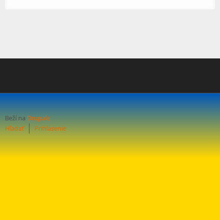
Beží na
Drupale
Hľadať
Prihlásenie