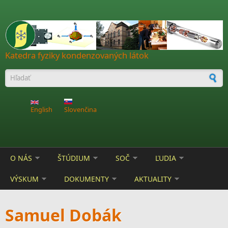
Skočiť na hlavný obsah
Katedra fyziky kondenzovaných látok
Vyhľadávanie
English
Slovenčina
O NÁS
ŠTÚDIUM
SOČ
ĽUDIA
VÝSKUM
DOKUMENTY
AKTUALITY
Samuel Dobák