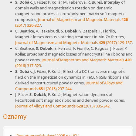
S. Dobák
, J. Füzer, P. Kollár, M. Fáberová, R. Bureš, Interplay of
domain walls and magnetization rotation on dynamic
magnetization process in iron/polymer–matrix soft magnetic
composites,
Journal of Magnetism and Magnetic Materials
426
(2017) 320-327
.
C. Beatrice, V. Tsakaloudi,
S. Dobák
, V. Zaspalis, F. Fiorillo,
Magnetic losses versus sintering treatment in Mn-Zn ferrites,
Journal of Magnetism and Magnetic Materials
429
(2017) 129-137
.
C. Beatrice,
S. Dobák
, E. Ferrara, F. Fiorillo, C. Ragusa, J. Füzer, P.
Kollár, Broadband magnetic losses of nanocrystalline ribbons and
powder cores,
Journal of Magnetism and Magnetic Materials
420
(2016) 317-323
.
S. Dobák
, J. Füzer, P. Kollár, Effect of a DC transverse magnetic
field on the magnetization dynamics in FeCuNbSiB ribbons and
derived nanostructured powder cores,
Journal of Alloys and
Compounds
651
(2015) 237-244
.
J. Füzer,
S. Dobák
, P. Kollár, Magnetization dynamics of
FeCuNbSiB soft magnetic ribbons and derived powder cores,
Journal of Alloys and Compounds
628
(2015) 335-342
.
Oznamy
Den otvorených dverí 2025 na ÚFV