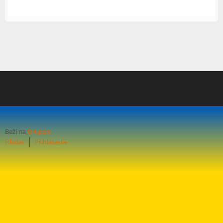
Beží na
Drupale
Hľadať
Prihlásenie