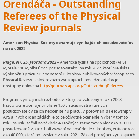
Orendáča - Outstanding
Referees of the Physical
Review journals
American Physical Society oznamuje vynikajúcich posudzovateľov
na rok 2022
Ridge, NY, 25. februára 2022
– Americká fyzikálna spoločnosť (APS)
vybrala 146 vynikajúcich posudzovateľov na rok 2022, ktorí preukázali
výnimočnú prácu pri hodnotení rukopisov publikovaných v časopisoch
Physical Review. Úplný zoznam vynikajúcich posudzovateľov je
dostupný online na
http://journals.aps.org/OutstandingReferees
.
Program vynikajúcich rozhodcov, ktorý bol založený v roku 2008,
každoročne oceňuje približne 150 v súčasnosti aktívnych
posudzovateľov za ich neoceniteľnú prácu. V porovnaní s Fellowship v
APS a iných organizáciách je to celoživotné ocenenie. Výber v tomto
roku sa uskutočnil na základe 40-ročných záznamov o viac ako 82 000
posudzovateľov, ktorí boli vyzvaní na posúdenie rukopisov, vrátane viac
ako 40 000, ktoré boli zaslané v roku 2021. Základ pre výber vynikajúcich