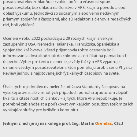
posudzovateľov zohľadňuje kvalitu, počet a včasnosť správ
posudzovateľa, bez ohľadu na členstvo v APS, krajinu pôvodu alebo
oblasť výskumu. Jednotlivci so súčasným alebo veľmi nedávnym
priamym spojením s časopismi, ako sú redaktori a členovia redakčných
rád, boli vylúčení.
Ocenení v roku 2022 pochádzajú z 29 rôznych krajín s veľkými
zastúpením z USA, Nemecka, Talianska, Francúzska, Španielska a
Spojeného kráľovstva. Všetci príjemcovia tohto ocenenia boli
informovaní a dostali odznak do chlopne a certifikát na pamiatku ich
úspechu. Výber pre tento ocenenie je vždy ťažký a APS vyjadruje
uznanie všetkým posudzovateľom, ktorí pomáhajú urobiť sériu Physical
Review jednou z najcitovanejších fyzikálnych časopisov na svete.
Úsilie týchto jednotlivcov nielenže udržiava štandardy časopisov na
vysokej úrovni, ale v mnohých prípadoch pomáha aj autorom zlepšiť
kvalitu a čitateľnosť ich článkov – aj tých, ktoré APS nepublikuje. Je
potrebné zablahoželať a poďakovať vynikajúcim posudzovateľom za ich
vynikajúce služby pre fyzikálnu komunitu.
Jedným z nich je aj náš kolega prof. Ing. Martin
Orendáč
, CSc.!