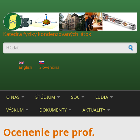
Skočiť na hlavný obsah
Katedra fyziky kondenzovaných látok
Vyhľadávanie
English
Slovenčina
O NÁS
ŠTÚDIUM
SOČ
ĽUDIA
VÝSKUM
DOKUMENTY
AKTUALITY
Ocenenie pre prof.