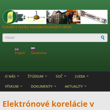
Skočiť na hlavný obsah
Katedra fyziky kondenzovaných látok
Vyhľadávanie
English
Slovenčina
O NÁS
ŠTÚDIUM
SOČ
ĽUDIA
VÝSKUM
DOKUMENTY
AKTUALITY
Elektrónové korelácie v