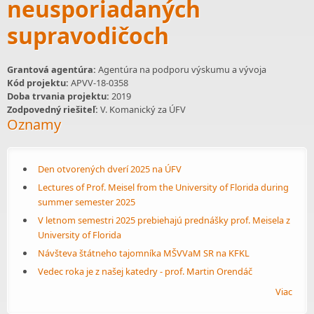
neusporiadaných
supravodičoch
Grantová agentúra:
Agentúra na podporu výskumu a vývoja
Kód projektu:
APVV-18-0358
Doba trvania projektu:
2019
Zodpovedný riešiteľ:
V. Komanický za ÚFV
Oznamy
Den otvorených dverí 2025 na ÚFV
Lectures of Prof. Meisel from the University of Florida during
summer semester 2025
V letnom semestri 2025 prebiehajú prednášky prof. Meisela z
University of Florida
Návšteva štátneho tajomníka MŠVVaM SR na KFKL
Vedec roka je z našej katedry - prof. Martin Orendáč
Viac