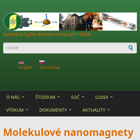
Skočiť na hlavný obsah
Katedra fyziky kondenzovaných látok
Vyhľadávanie
English
Slovenčina
O NÁS
ŠTÚDIUM
SOČ
ĽUDIA
VÝSKUM
DOKUMENTY
AKTUALITY
Molekulové nanomagnety