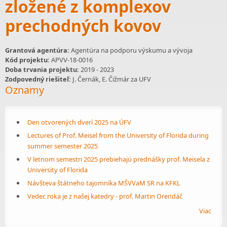
zložené z komplexov
prechodných kovov
Grantová agentúra:
Agentúra na podporu výskumu a vývoja
Kód projektu:
APVV-18-0016
Doba trvania projektu:
2019
-
2023
Zodpovedný riešiteľ:
J. Černák, E. Čižmár za UFV
Oznamy
Den otvorených dverí 2025 na ÚFV
Lectures of Prof. Meisel from the University of Florida during
summer semester 2025
V letnom semestri 2025 prebiehajú prednášky prof. Meisela z
University of Florida
Návšteva štátneho tajomníka MŠVVaM SR na KFKL
Vedec roka je z našej katedry - prof. Martin Orendáč
Viac