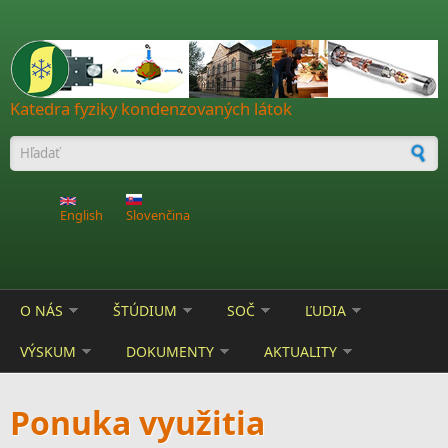
Skočiť na hlavný obsah
Katedra fyziky kondenzovaných látok
Vyhľadávanie
English
Slovenčina
O NÁS
ŠTÚDIUM
SOČ
ĽUDIA
VÝSKUM
DOKUMENTY
AKTUALITY
Ponuka využitia