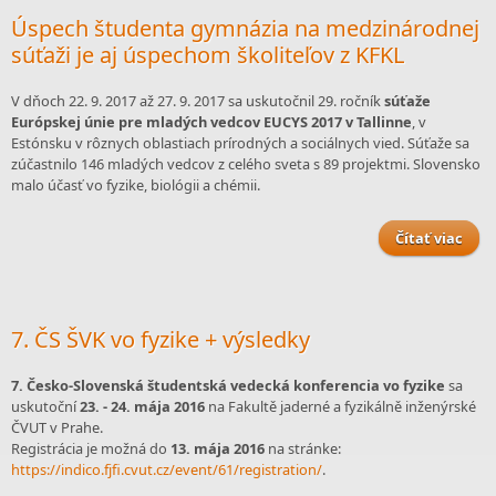
Úspech študenta gymnázia na medzinárodnej
súťaži je aj úspechom školiteľov z KFKL
V dňoch 22. 9. 2017 až 27. 9. 2017 sa uskutočnil 29. ročník
súťaže
Európskej únie pre mladých vedcov EUCYS 2017 v Tallinne
, v
Estónsku v rôznych oblastiach prírodných a sociálnych vied. Súťaže sa
zúčastnilo 146 mladých vedcov z celého sveta s 89 projektmi. Slovensko
malo účasť vo fyzike, biológii a chémii.
Čítať viac
g
medz
7. ČS ŠVK vo fyzike + výsledky
7. Česko-Slovenská študentská vedecká konferencia vo fyzike
sa
uskutoční
23. - 24. mája 2016
na Fakultě jaderné a fyzikálně inženýrské
ČVUT v Prahe.
Registrácia je možná do
13. mája 2016
na stránke:
https://indico.fjfi.cvut.cz/event/61/registration/
.