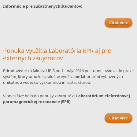
Informácie pre zúčastnených študentov:
Čítať viac
o 
ŠV
fyz
výsl
Ponuka využitia Laboratória EPR aj pre
externých záujemcov
Prírodovedecká fakulta UPJŠ od 1. mája 2016 postupne uvádza do praxe
systém, ktorý umožní spoločné využívanie laboratórií vybavených
unikátnou vedecko-výskumnou infraštruktúrou.
V prvej fáze bolo do ponuky zahrnuté aj
Laboratórium elektrónovej
paramagnetickej rezonancie (EPR)
.
Čítať viac
o
Labo
EP