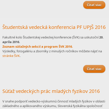
Čítať viac
CSMA
odo
prís
Študentská vedecká konferencia PF UPJŠ 2016
zb
Fakultné kolo Študentskej vedeckej konferencie (ŠVK) sa uskutoční
20.
apríla 2016
.
Zoznam súťažných sekcií a program ŠVK 2016.
Výsledky, fotogalériu a zborníky z minulých ročníkov môžete nájsť na
stránke ŠVK
.
Čítať viac
Štu
konf
PF U
Súťaž vedeckých prác mladých fyzikov 2016
V snahe podporiť vedecko-výskumnú činnosť mladých fyzikov v oblasti
základného a aplikovaného výskumu, Slovenská fyzikálna spoločnosť