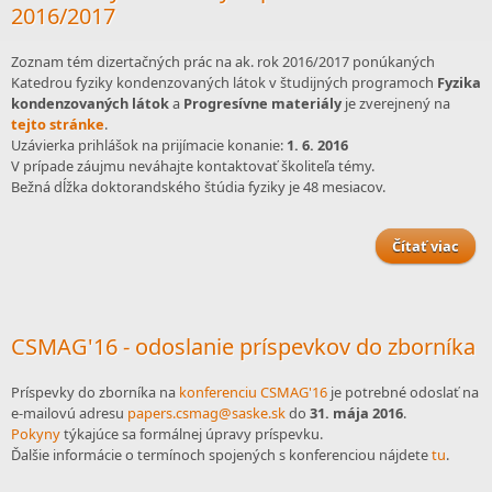
2016/2017
Zoznam tém dizertačných prác na ak. rok 2016/2017 ponúkaných
Katedrou fyziky kondenzovaných látok v študijných programoch
Fyzika
kondenzovaných látok
a
Progresívne materiály
je zverejnený na
tejto stránke
.
Uzávierka prihlášok na prijímacie konanie:
1. 6. 2016
V prípade záujmu neváhajte kontaktovať školiteľa témy.
Bežná dĺžka doktorandského štúdia fyziky je 48 mesiacov.
Čítať viac
o N
dize
p
2
CSMAG'16 - odoslanie príspevkov do zborníka
Príspevky do zborníka na
konferenciu CSMAG'16
je potrebné odoslať na
e-mailovú adresu
papers.csmag@saske.sk
do
31. mája 2016
.
Pokyny
týkajúce sa formálnej úpravy príspevku.
Ďalšie informácie o termínoch spojených s konferenciou nájdete
tu
.