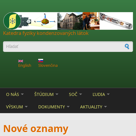
Skočiť na hlavný obsah
Katedra fyziky kondenzovaných látok
Vyhľadávanie
English
Slovenčina
O NÁS
ŠTÚDIUM
SOČ
ĽUDIA
VÝSKUM
DOKUMENTY
AKTUALITY
Nové oznamy