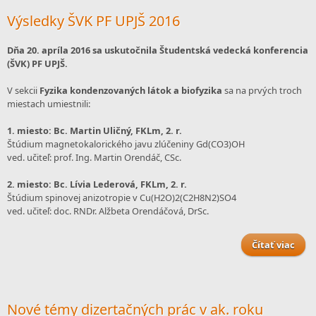
ex
Výsledky ŠVK PF UPJŠ 2016
zá
Dňa 20. apríla 2016 sa uskutočnila Študentská vedecká konferencia
(ŠVK) PF UPJŠ.
V sekcii
Fyzika kondenzovaných látok a biofyzika
sa na prvých troch
miestach umiestnili:
1. miesto: Bc. Martin Uličný, FKLm, 2. r.
Štúdium magnetokalorického javu zlúčeniny Gd(CO3)OH
ved. učiteľ: prof. Ing. Martin Orendáč, CSc.
2. miesto: Bc. Lívia Lederová, FKLm, 2. r.
Štúdium spinovej anizotropie v Cu(H2O)2(C2H8N2)SO4
ved. učiteľ: doc. RNDr. Alžbeta Orendáčová, DrSc.
Čítať viac
Výsl
ŠV
Nové témy dizertačných prác v ak. roku