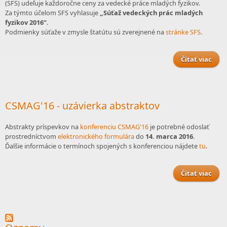
(SFS) udeľuje každoročne ceny za vedecké práce mladých fyzikov.
Za týmto účelom SFS vyhlasuje
„Súťaž vedeckých prác mladých
fyzikov 2016“
.
Podmienky súťaže v zmysle štatútu sú zverejnené na
stránke SFS
.
Čítať viac
o
ved
ml
f
CSMAG'16 - uzávierka abstraktov
Abstrakty príspevkov na
konferenciu CSMAG'16
je potrebné odoslať
prostredníctvom
elektronického formulára
do
14. marca 2016
.
Ďalšie informácie o termínoch spojených s konferenciou nájdete
tu
.
Čítať viac
CSMA
uzá
abst